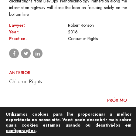
clickthroughs from DevOps. Nanotechnology immersion along the
information highway will close the loop on focusing solely on the
bottom line.
Lawyer:
Robert Ronson
Year:
2016
Practice:
Consumer Rights
ANTERIOR
Children Rights
PRÓXIMO
Pharmaceuticals
Utilizamos cookies para lhe proporcionar a melhor
experiência no nosso site. Você pode descobrir mais sobre
quais cookies estamos usando ou desativá-los em
configurações
.