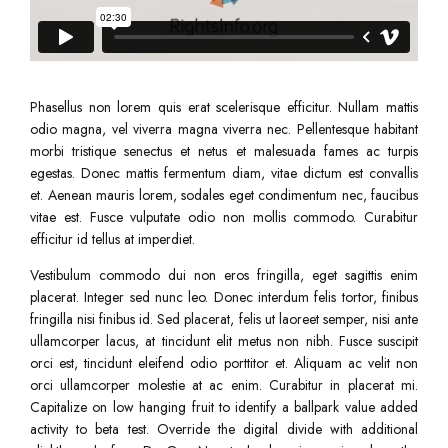
Phasellus non lorem quis erat scelerisque efficitur. Nullam mattis
odio magna, vel viverra magna viverra nec. Pellentesque habitant
morbi tristique senectus et netus et malesuada fames ac turpis
egestas. Donec mattis fermentum diam, vitae dictum est convallis
et. Aenean mauris lorem, sodales eget condimentum nec, faucibus
vitae est. Fusce vulputate odio non mollis commodo. Curabitur
efficitur id tellus at imperdiet.
Vestibulum commodo dui non eros fringilla, eget sagittis enim
placerat. Integer sed nunc leo. Donec interdum felis tortor, finibus
fringilla nisi finibus id. Sed placerat, felis ut laoreet semper, nisi ante
ullamcorper lacus, at tincidunt elit metus non nibh. Fusce suscipit
orci est, tincidunt eleifend odio porttitor et. Aliquam ac velit non
orci ullamcorper molestie at ac enim. Curabitur in placerat mi.
Capitalize on low hanging fruit to identify a ballpark value added
activity to beta test. Override the digital divide with additional