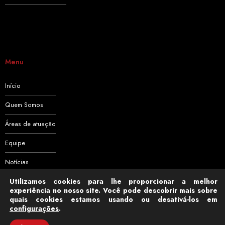
Menu
Início
Quem Somos
Áreas de atuação
Equipe
Notícias
Utilizamos cookies para lhe proporcionar a melhor
Contato
experiência no nosso site. Você pode descobrir mais sobre
quais cookies estamos usando ou desativá-los em
configurações
.