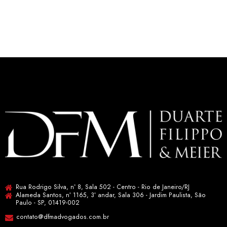
Rua Rodrigo Silva, nº 8, Sala 502 - Centro - Rio de Janeiro/RJ
Alameda Santos, nº 1165, 3º andar, Sala 306 - Jardim Paulista, São
Paulo - SP, 01419-002
contato@dfmadvogados.com.br