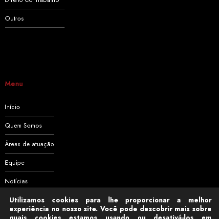
Direito do Trabalho
Outros
Menu
Início
Quem Somos
Áreas de atuação
Equipe
Notícias
Utilizamos cookies para lhe proporcionar a melhor
Contato
experiência no nosso site. Você pode descobrir mais sobre
quais cookies estamos usando ou desativá-los em