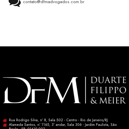
contato@dfmadvogados.com.br
Rua Rodrigo Silva, nº 8, Sala 502 - Centro - Rio de Janeiro/RJ
Alameda Santos, nº 1165, 3º andar, Sala 306 - Jardim Paulista, São
Paulo - SP, 01419-002