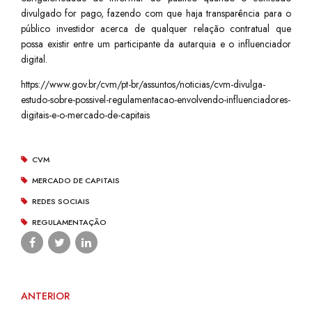
divulgado for pago, fazendo com que haja transparência para o
público investidor acerca de qualquer relação contratual que
possa existir entre um participante da autarquia e o influenciador
digital.
https://www.gov.br/cvm/pt-br/assuntos/noticias/cvm-divulga-
estudo-sobre-possivel-regulamentacao-envolvendo-influenciadores-
digitais-e-o-mercado-de-capitais
CVM
MERCADO DE CAPITAIS
REDES SOCIAIS
REGULAMENTAÇÃO
ANTERIOR