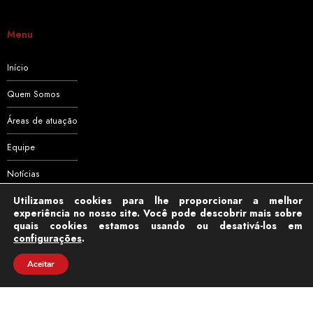
Menu
Início
Quem Somos
Áreas de atuação
Equipe
Notícias
Utilizamos cookies para lhe proporcionar a melhor
Contato
experiência no nosso site. Você pode descobrir mais sobre
quais cookies estamos usando ou desativá-los em
configurações
.
Aceitar