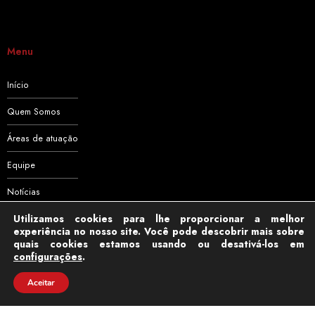
Menu
Início
Quem Somos
Áreas de atuação
Equipe
Notícias
Utilizamos cookies para lhe proporcionar a melhor
Contato
experiência no nosso site. Você pode descobrir mais sobre
quais cookies estamos usando ou desativá-los em
configurações
.
Aceitar