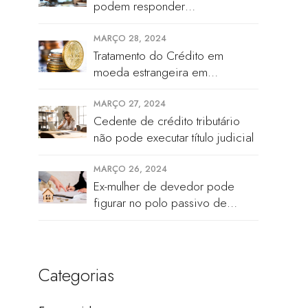
podem responder
solidariamente além do valor de
quinhão hereditário
MARÇO 28, 2024
Tratamento do Crédito em
moeda estrangeira em
Recuperação Judicial
MARÇO 27, 2024
Cedente de crédito tributário
não pode executar título judicial
MARÇO 26, 2024
Ex-mulher de devedor pode
figurar no polo passivo de
execução, segundo STJ
Categorias