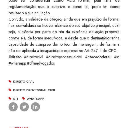
pode ser considerada como vício formal, pela falta de
regulamentação que o autorize, e como tal, pode ter como
resultado a sua anulação.
Contudo, a validade da citação, ainda que em prejuízo da forma,
fica convalidada se houver alcance do seu objetivo principal, qual
seja, a ciência por parte do réu da existência de ação proposta
contra ele, de forma inequívoca, e desde que o destinatário tenha
capacidade de compreender o teor da mensagem, de forma a
não ser aplicada a incapacidade expressa no Art. 247, II do CPC.
#direito #direitocivil #direitoprocessualcivil #citacaoodereu #stj
#whatsapp #dfmadvogados
DIREITO CIVIL
DIREITO PROCESSUAL CIVIL
STJ
WHATSAPP