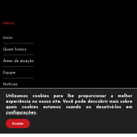
Menu
Início
Quem Somos
Áreas de atuação
Equipe
Notícias
Utilizamos cookies para lhe proporcionar a melhor
Contato
experiência no nosso site. Você pode descobrir mais sobre
quais cookies estamos usando ou desativá-los em
configurações
.
Aceitar